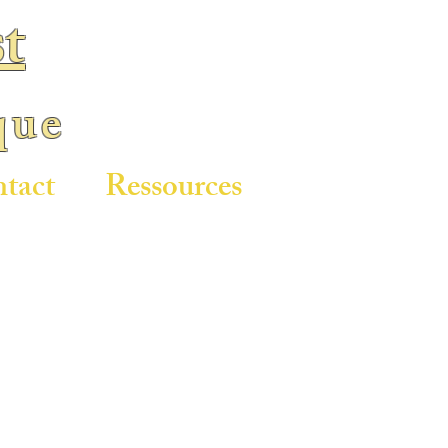
t
que
tact
Ressources