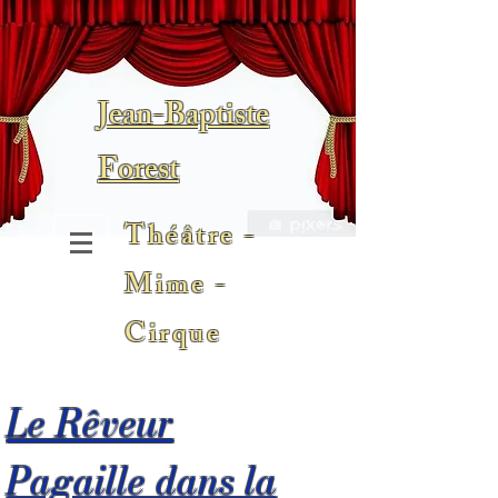
Jean-Baptiste
Forest
Théâtre -
Mime -
Cirque
Le Rêveur
Pagaille dans la