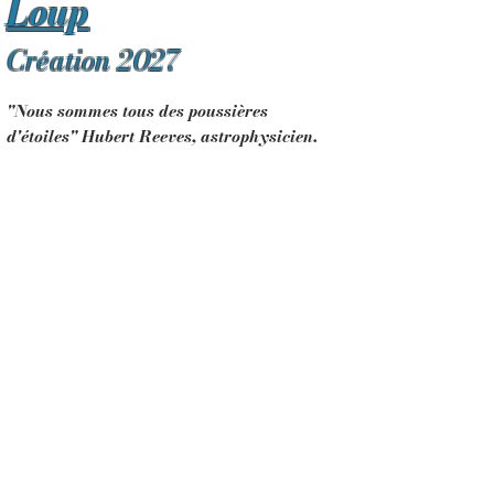
Loup
Création 2027
"Nous sommes tous des poussières
d'étoiles
"
Hubert Reeves, astrophysicien.
A
ccessible de la maternelle à la primaire.
Comme un voyage à travers une vie
entière, de la naissance à la fin, où plutôt
l'inverse, un chemin parsemé d'étoiles, des
brillantes comme des soleils, ceux qui
réchauffent, d'autres plus sombres, ne pas
s'y perdre, continuer sa route, toujours
continuer, retourner jusqu'à ce moment de
douceur infinie, cet éden perdu, pas si loin.
Mime, Magie et Théâtre d'Objets font de
ce spectacle une aventure merveilleuse, un
voyage philosophique que l'on peut suivre
avec des yeux d'enfants.