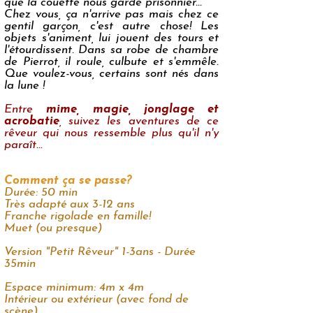
que la couette nous garde prisonnier...
Chez vous, ça n'arrive pas mais chez ce
gentil garçon, c'est autre chose! Les
objets s'animent, lui jouent des tours et
l'étourdissent. Dans sa robe de chambre
de Pierrot, il roule, culbute et s'emmêle.
Que voulez-vous, certains sont nés dans
la lune !
Entre
mime, magie, jonglage et
acrobatie
, suivez les aventures de ce
rêveur qui nous ressemble plus qu'il n'y
paraît...
Comment ça se passe?
Durée: 50 min
Très adapté aux 3-12 ans
Franche rigolade en famille!
Muet (ou presque)
Version "Petit Rêveur" 1-3ans - Durée
35min
Espace minimum: 4m x 4m
Intérieur ou extérieur (avec fond de
scène)